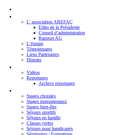
Accueil
La Maison du Kleebach
L’ association AREFAC
Edito de la Présidente
Conseil d’administration
Rapport AG
L’équipe
Témoignages
Liens Partenaires
Histoire
Visite en image
Vidéos
Reportages
Archive reportages
Services
Stages chorales
Stages instrumentaux
Stages bien-être
Séjours sportifs
Séjours en famille
Classes vertes
Séjours pour handicapés
Séminaires / Formations