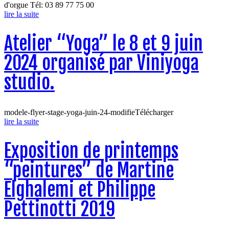
d'orgue Tél: 03 89 77 75 00
lire la suite
Atelier “Yoga” le 8 et 9 juin
2024 organisé par Viniyoga
studio.
modele-flyer-stage-yoga-juin-24-modifieTélécharger
lire la suite
Exposition de printemps
“peintures” de Martine
Elghalemi et Philippe
Pettinotti 2019