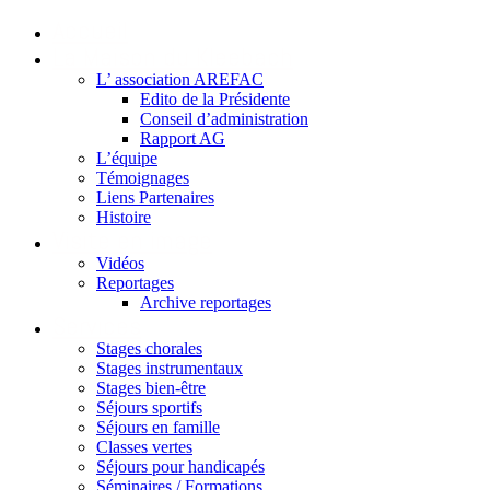
Accueil
La Maison du Kleebach
L’ association AREFAC
Edito de la Présidente
Conseil d’administration
Rapport AG
L’équipe
Témoignages
Liens Partenaires
Histoire
Visite en image
Vidéos
Reportages
Archive reportages
Services
Stages chorales
Stages instrumentaux
Stages bien-être
Séjours sportifs
Séjours en famille
Classes vertes
Séjours pour handicapés
Séminaires / Formations