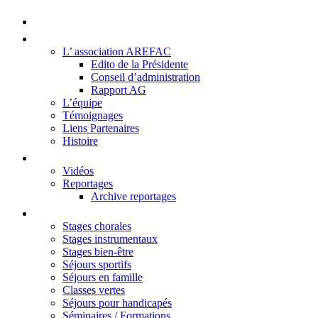
Accueil
La Maison du Kleebach
L’ association AREFAC
Edito de la Présidente
Conseil d’administration
Rapport AG
L’équipe
Témoignages
Liens Partenaires
Histoire
Visite en image
Vidéos
Reportages
Archive reportages
Services
Stages chorales
Stages instrumentaux
Stages bien-être
Séjours sportifs
Séjours en famille
Classes vertes
Séjours pour handicapés
Séminaires / Formations