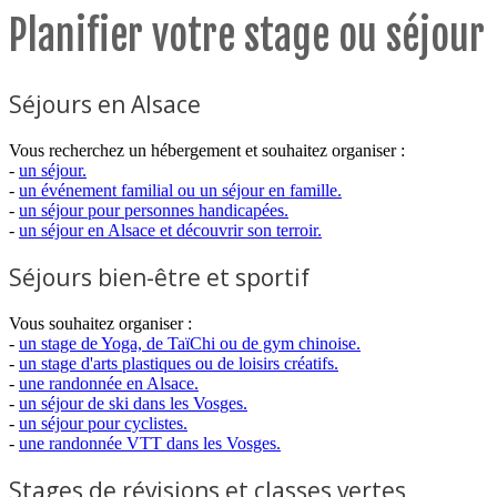
Planifier votre stage ou séjour
Séjours en Alsace
Vous recherchez un hébergement et souhaitez organiser :
-
un séjour.
-
un événement familial ou un séjour en famille.
-
un séjour pour personnes handicapées.
-
un séjour en Alsace et découvrir son terroir.
Séjours bien-être et sportif
Vous souhaitez organiser :
-
un stage de Yoga, de TaïChi ou de gym chinoise.
-
un stage d'arts plastiques ou de loisirs créatifs.
-
une randonnée en Alsace.
-
un séjour de ski dans les Vosges.
-
un séjour pour cyclistes.
-
une randonnée VTT dans les Vosges.
Stages de révisions et classes vertes