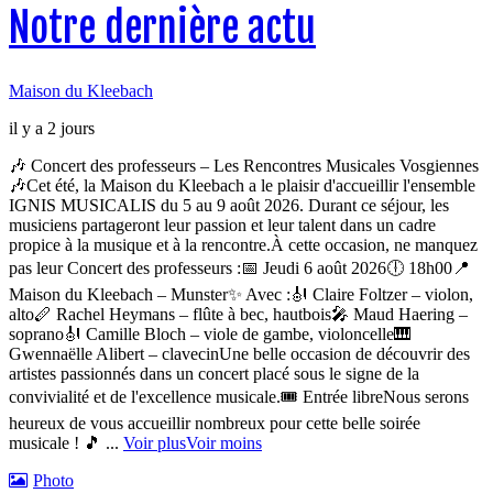
Notre dernière actu
Maison du Kleebach
il y a 2 jours
🎶 Concert des professeurs – Les Rencontres Musicales Vosgiennes
🎶
Cet été, la Maison du Kleebach a le plaisir d'accueillir l'ensemble
IGNIS MUSICALIS du 5 au 9 août 2026. Durant ce séjour, les
musiciens partageront leur passion et leur talent dans un cadre
propice à la musique et à la rencontre.
À cette occasion, ne manquez
pas leur Concert des professeurs :
📅 Jeudi 6 août 2026
🕕 18h00
📍
Maison du Kleebach – Munster
✨ Avec :
🎻 Claire Foltzer – violon,
alto
🪈 Rachel Heymans – flûte à bec, hautbois
🎤 Maud Haering –
soprano
🎻 Camille Bloch – viole de gambe, violoncelle
🎹
Gwennaëlle Alibert – clavecin
Une belle occasion de découvrir des
artistes passionnés dans un concert placé sous le signe de la
convivialité et de l'excellence musicale.
🎟 Entrée libre
Nous serons
heureux de vous accueillir nombreux pour cette belle soirée
musicale ! 🎵
...
Voir plus
Voir moins
Photo