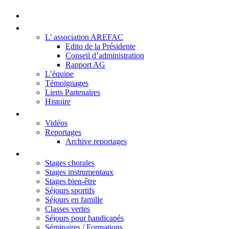
Accueil
La Maison du Kleebach
L’ association AREFAC
Edito de la Présidente
Conseil d’administration
Rapport AG
L’équipe
Témoignages
Liens Partenaires
Histoire
Visite en image
Vidéos
Reportages
Archive reportages
Services
Stages chorales
Stages instrumentaux
Stages bien-être
Séjours sportifs
Séjours en famille
Classes vertes
Séjours pour handicapés
Séminaires / Formations