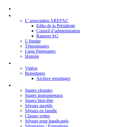
Accueil
La Maison du Kleebach
L’ association AREFAC
Edito de la Présidente
Conseil d’administration
Rapport AG
L’équipe
Témoignages
Liens Partenaires
Histoire
Visite en image
Vidéos
Reportages
Archive reportages
Services
Stages chorales
Stages instrumentaux
Stages bien-être
Séjours sportifs
Séjours en famille
Classes vertes
Séjours pour handicapés
Séminaires / Formations