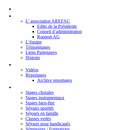
Accueil
La Maison du Kleebach
L’ association AREFAC
Edito de la Présidente
Conseil d’administration
Rapport AG
L’équipe
Témoignages
Liens Partenaires
Histoire
Visite en image
Vidéos
Reportages
Archive reportages
Services
Stages chorales
Stages instrumentaux
Stages bien-être
Séjours sportifs
Séjours en famille
Classes vertes
Séjours pour handicapés
Séminaires / Formations