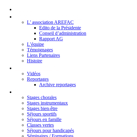
Accueil
La Maison du Kleebach
L’ association AREFAC
Edito de la Présidente
Conseil d’administration
Rapport AG
L’équipe
Témoignages
Liens Partenaires
Histoire
Visite en image
Vidéos
Reportages
Archive reportages
Services
Stages chorales
Stages instrumentaux
Stages bien-être
Séjours sportifs
Séjours en famille
Classes vertes
Séjours pour handicapés
Séminaires / Formations