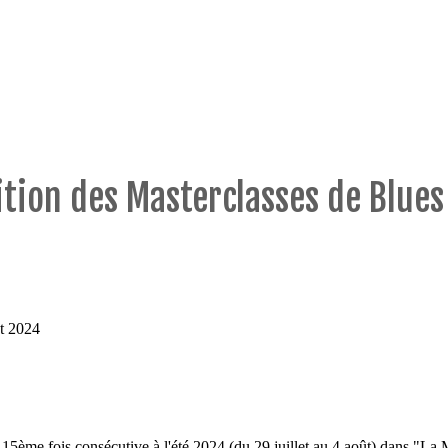
tion des Masterclasses de Blues 
ût 2024
la 15ème fois consécutive à l'été 2024 (du 29 juillet au 4 août) dans "L