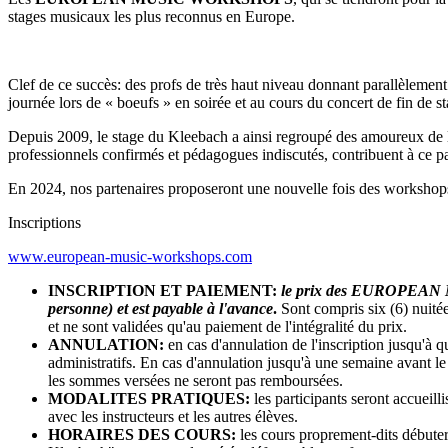
stages musicaux les plus reconnus en Europe.
Clef de ce succès: des profs de très haut niveau donnant parallèlement
journée lors de « boeufs » en soirée et au cours du concert de fin de st
Depuis 2009, le stage du Kleebach a ainsi regroupé des amoureux de la
professionnels confirmés et pédagogues indiscutés, contribuent à ce part
En 2024,
nos partenaires proposeront une nouvelle fois des workshops g
Inscriptions
www.european-music-workshops.com
INSCRIPTION ET PAIEMENT:
le prix des EUROPEAN MU
personne) et est payable à l'avance
.
Sont compris six (6) nuitées
et ne sont validées qu'au paiement de l'intégralité du prix.
ANNULATION:
en cas d'annulation de l'inscription jusqu'à 
administratifs. En cas d'annulation jusqu'à une semaine avant 
les sommes versées ne seront pas remboursées.
MODALITES PRATIQUES:
les participants seront accueil
avec les instructeurs et les autres élèves.
HORAIRES DES COURS:
les cours proprement-dits débutero