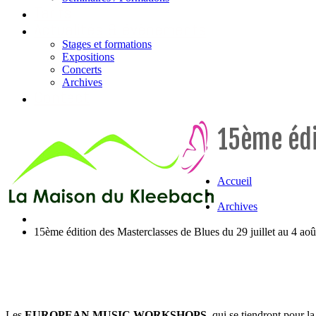
Tarifs
Actualités & évènements
Stages et formations
Expositions
Concerts
Archives
Contact
15ème édi
Accueil
Archives
15ème édition des Masterclasses de Blues du 29 juillet au 4 ao
Les
EUROPEAN MUSIC WORKSHOPS
, qui se tiendront pour 