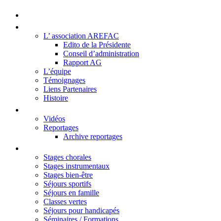
Accueil
La Maison du Kleebach
L’ association AREFAC
Edito de la Présidente
Conseil d’administration
Rapport AG
L’équipe
Témoignages
Liens Partenaires
Histoire
Visite en image
Vidéos
Reportages
Archive reportages
Services
Stages chorales
Stages instrumentaux
Stages bien-être
Séjours sportifs
Séjours en famille
Classes vertes
Séjours pour handicapés
Séminaires / Formations