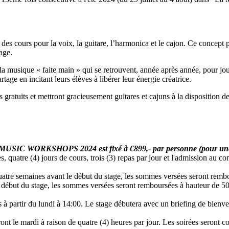
 des cours pour la voix, la guitare, l’harmonica et le cajon. Ce concept
age.
 musique « faite main » qui se retrouvent, année après année, pour jou
age en incitant leurs élèves à libérer leur énergie créatrice.
ratuits et mettront gracieusement guitares et cajuns à la disposition de
SIC WORKSHOPS 2024 est fixé à €899,- par personne (pour une cham
, quatre (4) jours de cours, trois (3) repas par jour et l'admission au con
quatre semaines avant le début du stage, les sommes versées seront rembo
le début du stage, les sommes versées seront remboursées à hauteur de 5
lis à partir du lundi à 14:00. Le stage débutera avec un briefing de bie
nt le mardi à raison de quatre (4) heures par jour. Les soirées seront c