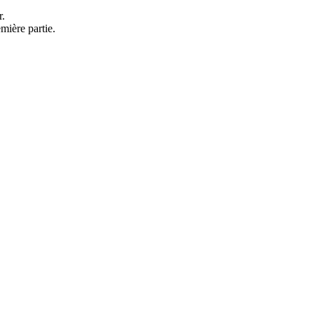
r.
emière partie.