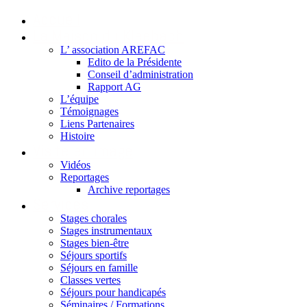
Accueil
La Maison du Kleebach
L’ association AREFAC
Edito de la Présidente
Conseil d’administration
Rapport AG
L’équipe
Témoignages
Liens Partenaires
Histoire
Visite en image
Vidéos
Reportages
Archive reportages
Services
Stages chorales
Stages instrumentaux
Stages bien-être
Séjours sportifs
Séjours en famille
Classes vertes
Séjours pour handicapés
Séminaires / Formations