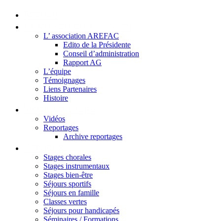
Accueil
La Maison du Kleebach
L’ association AREFAC
Edito de la Présidente
Conseil d’administration
Rapport AG
L’équipe
Témoignages
Liens Partenaires
Histoire
Visite en image
Vidéos
Reportages
Archive reportages
Services
Stages chorales
Stages instrumentaux
Stages bien-être
Séjours sportifs
Séjours en famille
Classes vertes
Séjours pour handicapés
Séminaires / Formations