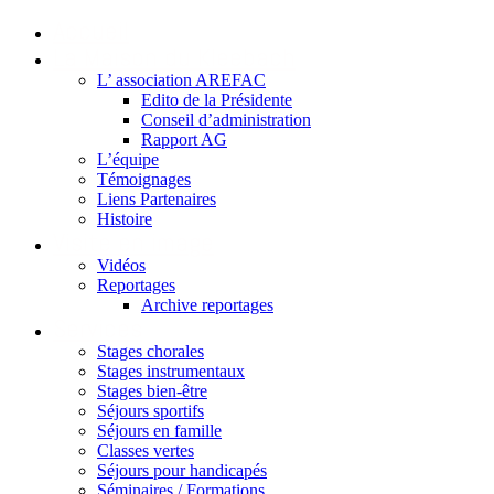
Accueil
La Maison du Kleebach
L’ association AREFAC
Edito de la Présidente
Conseil d’administration
Rapport AG
L’équipe
Témoignages
Liens Partenaires
Histoire
Visite en image
Vidéos
Reportages
Archive reportages
Services
Stages chorales
Stages instrumentaux
Stages bien-être
Séjours sportifs
Séjours en famille
Classes vertes
Séjours pour handicapés
Séminaires / Formations