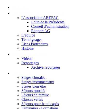
Accueil
La Maison du Kleebach
L’ association AREFAC
Edito de la Présidente
Conseil d’administration
Rapport AG
L’équipe
Témoignages
Liens Partenaires
Histoire
Visite en image
Vidéos
Reportages
Archive reportages
Services
Stages chorales
Stages instrumentaux
Stages bien-être
Séjours sportifs
Séjours en famille
Classes vertes
Séjours pour handicapés
Séminaires / Formations