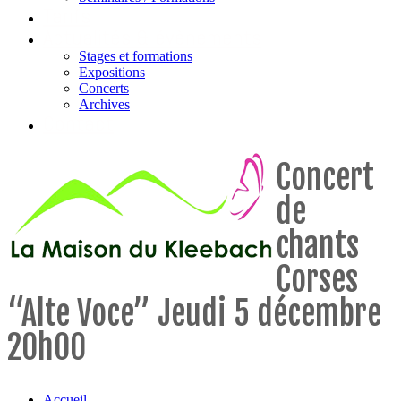
Tarifs
Actualités & évènements
Stages et formations
Expositions
Concerts
Archives
Contact
Concert
de
chants
Corses
“Alte Voce” Jeudi 5 décembre
20h00
Accueil