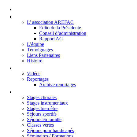
Accueil
La Maison du Kleebach
L’ association AREFAC
Edito de la Présidente
Conseil d’administration
Rapport AG
L’équipe
Témoignages
Liens Partenaires
Histoire
Visite en image
Vidéos
Reportages
Archive reportages
Services
Stages chorales
Stages instrumentaux
Stages bien-être
Séjours sportifs
Séjours en famille
Classes vertes
Séjours pour handicapés
Séminaires / Formations