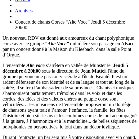
Archives
Concert de chants Corses “Alte Voce” Jeudi 5 décembre
20h00
Un nouveau RDV est donné aux amoureux du chant polyphonique
corse avec le groupe
“Alte Voce”
qui réitère son passage en Alsace
par un concert donné à la Maison du Kleebach dans la salle Point
d’Orgue.
L’ensemble
Alte voce
s’arrêtera en vallée de Munster le
Jeudi 5
décembre
à 20h00
sous la direction de
Jean Mattei
, l'âme du
groupe qui voue une passion viscérale à l'île de Beauté. Il est un
ardent défenseur de son identité et de sa langue et tout au long de la
soirée, il se fera l’ambassadeur de sa province... Chants et musiques
s'harmonisent parfaitement, trémolos dans les voix et dans les
cordes, des idées et des valeurs chères au peuple corse sont
véhiculées… les musiciens de l’ensemble proposeront un florilège
de chansons ayant trait à l’amour, l’enfance, la famille, les fêtes,
l’histoire et bien sûr les us et les coutumes corses le tout accompagné
à la guitare, à l’harmonica et à la mandoline... de belles séquences de
polyphonies en perspectives, le tout dans un décor idyllique.
Durant l’entracte, un bar sera mis à votre disposition avec vin chaud,