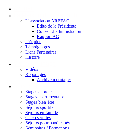
Accueil
La Maison du Kleebach
L’ association AREFAC
Edito de la Présidente
Conseil d’administration
Rapport AG
L’équipe
Témoignages
Liens Partenaires
Histoire
Visite en image
Vidéos
Reportages
Archive reportages
Services
Stages chorales
Stages instrumentaux
Stages bien-être
Séjours sportifs
Séjours en famille
Classes vertes
Séjours pour handicapés
Séminaires / Formations