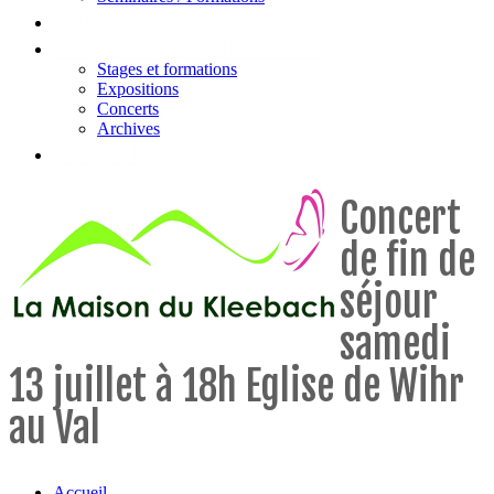
Tarifs
Actualités & évènements
Stages et formations
Expositions
Concerts
Archives
Contact
Concert
de fin de
séjour
samedi
13 juillet à 18h Eglise de Wihr
au Val
Accueil