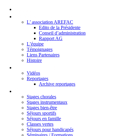
Accueil
La Maison du Kleebach
L’ association AREFAC
Edito de la Présidente
Conseil d’administration
Rapport AG
L’équipe
Témoignages
Liens Partenaires
Histoire
Visite en image
Vidéos
Reportages
Archive reportages
Services
Stages chorales
Stages instrumentaux
Stages bien-être
Séjours sportifs
Séjours en famille
Classes vertes
Séjours pour handicapés
Séminaires / Formations