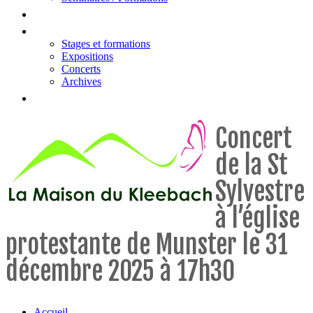
Tarifs
Actualités & évènements
Stages et formations
Expositions
Concerts
Archives
Contact
Concert
de la St
Sylvestre
à l’église
protestante de Munster le 31
décembre 2025 à 17h30
Accueil