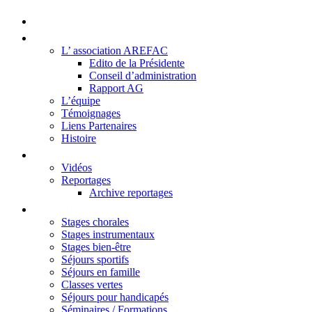
Accueil
La Maison du Kleebach
L’ association AREFAC
Edito de la Présidente
Conseil d’administration
Rapport AG
L’équipe
Témoignages
Liens Partenaires
Histoire
Visite en image
Vidéos
Reportages
Archive reportages
Services
Stages chorales
Stages instrumentaux
Stages bien-être
Séjours sportifs
Séjours en famille
Classes vertes
Séjours pour handicapés
Séminaires / Formations