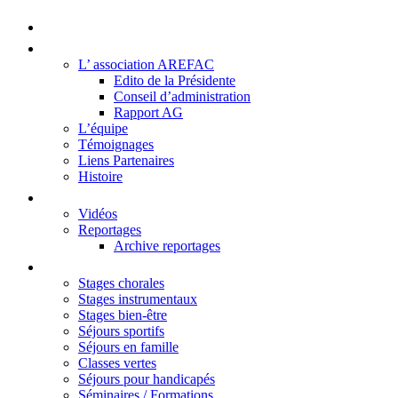
Accueil
La Maison du Kleebach
L’ association AREFAC
Edito de la Présidente
Conseil d’administration
Rapport AG
L’équipe
Témoignages
Liens Partenaires
Histoire
Visite en image
Vidéos
Reportages
Archive reportages
Services
Stages chorales
Stages instrumentaux
Stages bien-être
Séjours sportifs
Séjours en famille
Classes vertes
Séjours pour handicapés
Séminaires / Formations