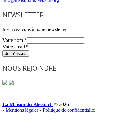
info@maisondukleebach.org
NEWSLETTER
Inscrivez vous à notre newsletter
Votre nom
*
Votre email
*
Je m'inscris
NOUS REJOINDRE
La Maison du Kleebach
© 2026
•
Mentions légales
•
Politique de confidentialité