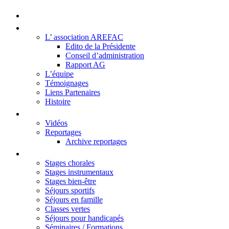
Accueil
La Maison du Kleebach
L’ association AREFAC
Edito de la Présidente
Conseil d’administration
Rapport AG
L’équipe
Témoignages
Liens Partenaires
Histoire
Visite en image
Vidéos
Reportages
Archive reportages
Services
Stages chorales
Stages instrumentaux
Stages bien-être
Séjours sportifs
Séjours en famille
Classes vertes
Séjours pour handicapés
Séminaires / Formations