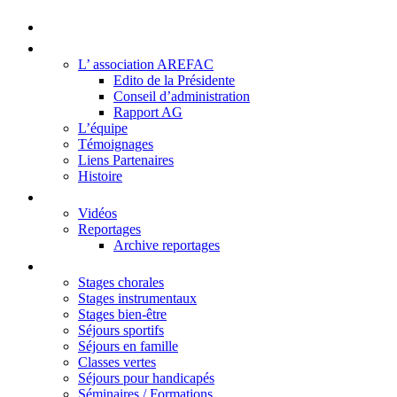
Accueil
La Maison du Kleebach
L’ association AREFAC
Edito de la Présidente
Conseil d’administration
Rapport AG
L’équipe
Témoignages
Liens Partenaires
Histoire
Visite en image
Vidéos
Reportages
Archive reportages
Services
Stages chorales
Stages instrumentaux
Stages bien-être
Séjours sportifs
Séjours en famille
Classes vertes
Séjours pour handicapés
Séminaires / Formations