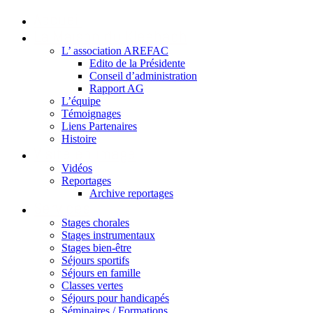
Accueil
La Maison du Kleebach
L’ association AREFAC
Edito de la Présidente
Conseil d’administration
Rapport AG
L’équipe
Témoignages
Liens Partenaires
Histoire
Visite en image
Vidéos
Reportages
Archive reportages
Services
Stages chorales
Stages instrumentaux
Stages bien-être
Séjours sportifs
Séjours en famille
Classes vertes
Séjours pour handicapés
Séminaires / Formations