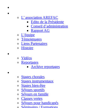
Accueil
La Maison du Kleebach
L’ association AREFAC
Edito de la Présidente
Conseil d’administration
Rapport AG
L’équipe
Témoignages
Liens Partenaires
Histoire
Visite en image
Vidéos
Reportages
Archive reportages
Services
Stages chorales
Stages instrumentaux
Stages bien-être
Séjours sportifs
Séjours en famille
Classes vertes
Séjours pour handicapés
Séminaires / Formations