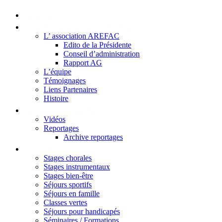
Accueil
La Maison du Kleebach
L’ association AREFAC
Edito de la Présidente
Conseil d’administration
Rapport AG
L’équipe
Témoignages
Liens Partenaires
Histoire
Visite en image
Vidéos
Reportages
Archive reportages
Services
Stages chorales
Stages instrumentaux
Stages bien-être
Séjours sportifs
Séjours en famille
Classes vertes
Séjours pour handicapés
Séminaires / Formations