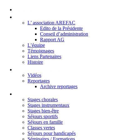
Accueil
La Maison du Kleebach
L’ association AREFAC
Edito de la Présidente
Conseil d’administration
Rapport AG
L’équipe
Témoignages
Liens Partenaires
Histoire
Visite en image
Vidéos
Reportages
Archive reportages
Services
Stages chorales
Stages instrumentaux
Stages bien-être
Séjours sportifs
Séjours en famille
Classes vertes
Séjours pour handicapés
Séminaires / Formations