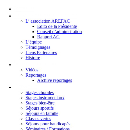
Accueil
La Maison du Kleebach
L’ association AREFAC
Edito de la Présidente
Conseil d’administration
Rapport AG
L’équipe
Témoignages
Liens Partenaires
Histoire
Visite en image
Vidéos
Reportages
Archive reportages
Services
Stages chorales
Stages instrumentaux
Stages bien-être
Séjours sportifs
Séjours en famille
Classes vertes
Séjours pour handicapés
Séminaires / Formations