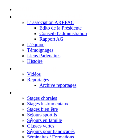
Accueil
La Maison du Kleebach
L’ association AREFAC
Edito de la Présidente
Conseil d’administration
Rapport AG
L’équipe
Témoignages
Liens Partenaires
Histoire
Visite en image
Vidéos
Reportages
Archive reportages
Services
Stages chorales
Stages instrumentaux
Stages bien-être
Séjours sportifs
Séjours en famille
Classes vertes
Séjours pour handicapés
Séminaires / Formations