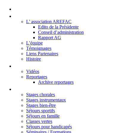
Accueil
La Maison du Kleebach
L’ association AREFAC
Edito de la Présidente
Conseil d’administration
Rapport AG
L’équipe
Témoignages
Liens Partenaires
Histoire
Visite en image
Vidéos
Reportages
Archive reportages
Services
Stages chorales
Stages instrumentaux
Stages bien-être
Séjours sportifs
Séjours en famille
Classes vertes
Séjours pour handicapés
Séminaires / Formations