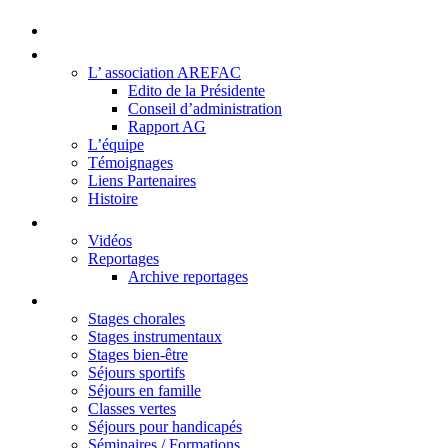
Accueil
La Maison du Kleebach
L’ association AREFAC
Edito de la Présidente
Conseil d’administration
Rapport AG
L’équipe
Témoignages
Liens Partenaires
Histoire
Visite en image
Vidéos
Reportages
Archive reportages
Services
Stages chorales
Stages instrumentaux
Stages bien-être
Séjours sportifs
Séjours en famille
Classes vertes
Séjours pour handicapés
Séminaires / Formations