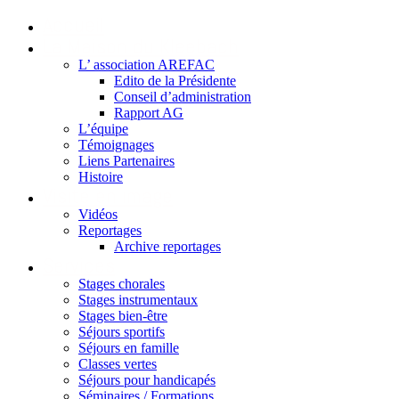
Accueil
La Maison du Kleebach
L’ association AREFAC
Edito de la Présidente
Conseil d’administration
Rapport AG
L’équipe
Témoignages
Liens Partenaires
Histoire
Visite en image
Vidéos
Reportages
Archive reportages
Services
Stages chorales
Stages instrumentaux
Stages bien-être
Séjours sportifs
Séjours en famille
Classes vertes
Séjours pour handicapés
Séminaires / Formations