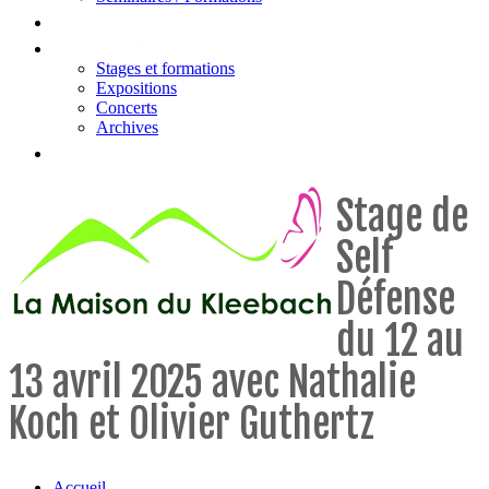
Tarifs
Actualités & évènements
Stages et formations
Expositions
Concerts
Archives
Contact
Stage de
Self
Défense
du 12 au
13 avril 2025 avec Nathalie
Koch et Olivier Guthertz
Accueil