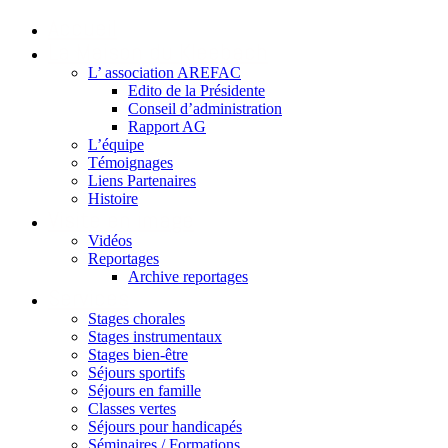
Accueil
La Maison du Kleebach
L’ association AREFAC
Edito de la Présidente
Conseil d’administration
Rapport AG
L’équipe
Témoignages
Liens Partenaires
Histoire
Visite en image
Vidéos
Reportages
Archive reportages
Services
Stages chorales
Stages instrumentaux
Stages bien-être
Séjours sportifs
Séjours en famille
Classes vertes
Séjours pour handicapés
Séminaires / Formations