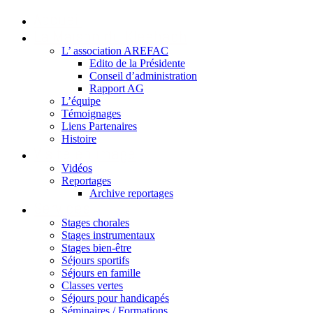
Accueil
La Maison du Kleebach
L’ association AREFAC
Edito de la Présidente
Conseil d’administration
Rapport AG
L’équipe
Témoignages
Liens Partenaires
Histoire
Visite en image
Vidéos
Reportages
Archive reportages
Services
Stages chorales
Stages instrumentaux
Stages bien-être
Séjours sportifs
Séjours en famille
Classes vertes
Séjours pour handicapés
Séminaires / Formations