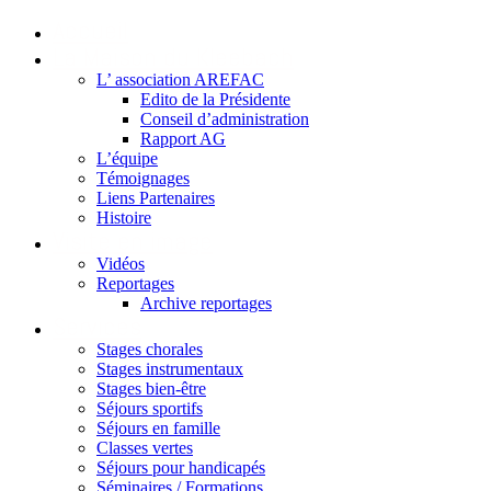
Accueil
La Maison du Kleebach
L’ association AREFAC
Edito de la Présidente
Conseil d’administration
Rapport AG
L’équipe
Témoignages
Liens Partenaires
Histoire
Visite en image
Vidéos
Reportages
Archive reportages
Services
Stages chorales
Stages instrumentaux
Stages bien-être
Séjours sportifs
Séjours en famille
Classes vertes
Séjours pour handicapés
Séminaires / Formations