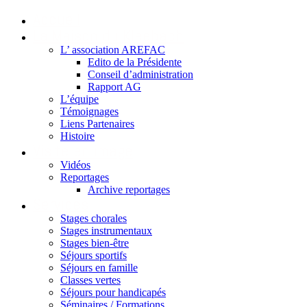
Accueil
La Maison du Kleebach
L’ association AREFAC
Edito de la Présidente
Conseil d’administration
Rapport AG
L’équipe
Témoignages
Liens Partenaires
Histoire
Visite en image
Vidéos
Reportages
Archive reportages
Services
Stages chorales
Stages instrumentaux
Stages bien-être
Séjours sportifs
Séjours en famille
Classes vertes
Séjours pour handicapés
Séminaires / Formations