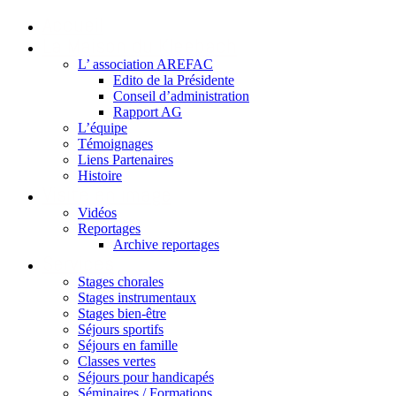
Accueil
La Maison du Kleebach
L’ association AREFAC
Edito de la Présidente
Conseil d’administration
Rapport AG
L’équipe
Témoignages
Liens Partenaires
Histoire
Visite en image
Vidéos
Reportages
Archive reportages
Services
Stages chorales
Stages instrumentaux
Stages bien-être
Séjours sportifs
Séjours en famille
Classes vertes
Séjours pour handicapés
Séminaires / Formations