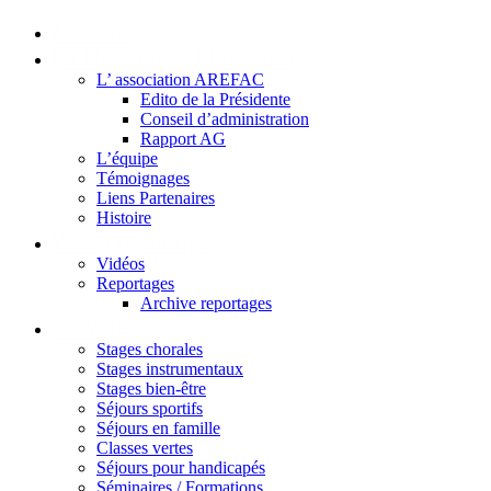
Accueil
La Maison du Kleebach
L’ association AREFAC
Edito de la Présidente
Conseil d’administration
Rapport AG
L’équipe
Témoignages
Liens Partenaires
Histoire
Visite en image
Vidéos
Reportages
Archive reportages
Services
Stages chorales
Stages instrumentaux
Stages bien-être
Séjours sportifs
Séjours en famille
Classes vertes
Séjours pour handicapés
Séminaires / Formations