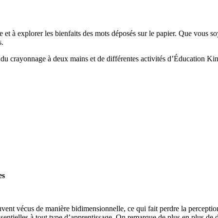
ue et à explorer les bienfaits des mots déposés sur le papier. Que vous so
s.
 du crayonnage à deux mains et de différentes activités d’Éducation Kin
es
souvent vécus de manière bidimensionnelle, ce qui fait perdre la percep
entielles à tout type d’apprentissage. On remarque de plus en plus de di