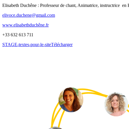
Elisabeth Duchêne : Professeur de chant, Animatrice, instructrice en
elivoce.duchene@gmail.com
www.elisabethduchêne.fr
+33 632 613 711
STAGE-textes-pour-le-site
Télécharger