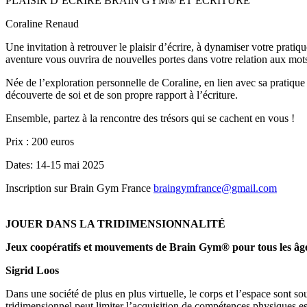
PLAISIR D’ECRIRE BRAIN GYM® ET ECRITURE
Coraline Renaud
Une invitation à retrouver le plaisir d’écrire, à dynamiser votre pratiq
aventure vous ouvrira de nouvelles portes dans votre relation aux mot
Née de l’exploration personnelle de Coraline, en lien avec sa pratique
découverte de soi et de son propre rapport à l’écriture.
Ensemble, partez à la rencontre des trésors qui se cachent en vous !
Prix : 200 euros
Dates: 14-15 mai 2025
Inscription sur Brain Gym France
braingymfrance@gmail.com
JOUER DANS LA TRIDIMENSIONNALITÉ
Jeux coopératifs et mouvements de Brain Gym® pour tous les âg
Sigrid Loos
Dans une société de plus en plus virtuelle, le corps et l’espace sont 
tridimensionnel peut limiter l’acquisition de compétences physiques ess