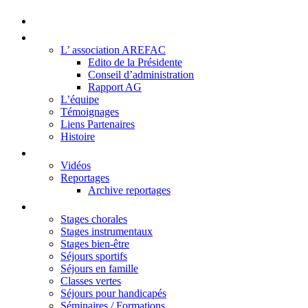
Accueil
La Maison du Kleebach
L’ association AREFAC
Edito de la Présidente
Conseil d’administration
Rapport AG
L’équipe
Témoignages
Liens Partenaires
Histoire
Visite en image
Vidéos
Reportages
Archive reportages
Services
Stages chorales
Stages instrumentaux
Stages bien-être
Séjours sportifs
Séjours en famille
Classes vertes
Séjours pour handicapés
Séminaires / Formations